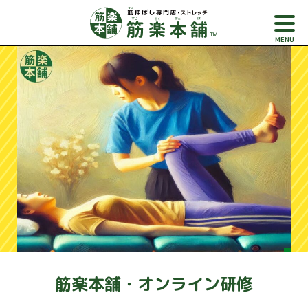
MENU
S
k
i
p
t
o
c
o
n
t
e
n
t
筋楽本舗・オンライン研修