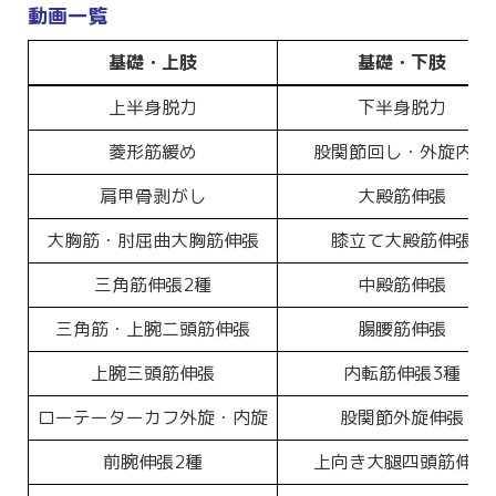
動画一覧
基礎・上肢
基礎・下肢
基礎・上肢
基礎・下肢
上半身脱力
下半身脱力
菱形筋緩め
股関節回し・外旋内旋
肩甲骨剥がし
大殿筋伸張
大胸筋・肘屈曲大胸筋伸張
膝立て大殿筋伸張
三角筋伸張2種
中殿筋伸張
三角筋・上腕二頭筋伸張
腸腰筋伸張
上腕三頭筋伸張
内転筋伸張3種
ローテーターカフ外旋・内旋
股関節外旋伸張
前腕伸張2種
上向き大腿四頭筋伸張