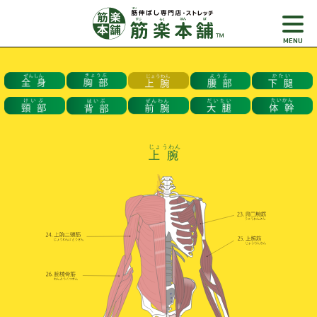
MENU
S
k
i
p
t
o
じょうわん
c
上腕
o
n
t
e
n
t