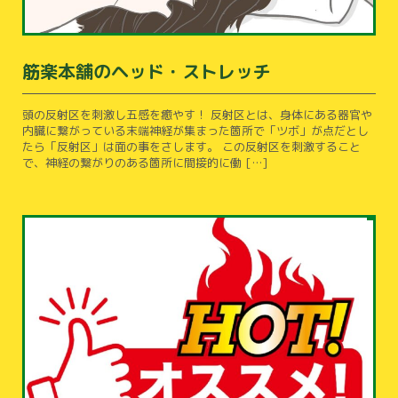
筋楽本舗のヘッド・ストレッチ
頭の反射区を刺激し五感を癒やす！ 反射区とは、身体にある器官や
内臓に繋がっている末端神経が集まった箇所で「ツボ」が点だとし
たら「反射区」は面の事をさします。 この反射区を刺激すること
で、神経の繋がりのある箇所に間接的に働 […]